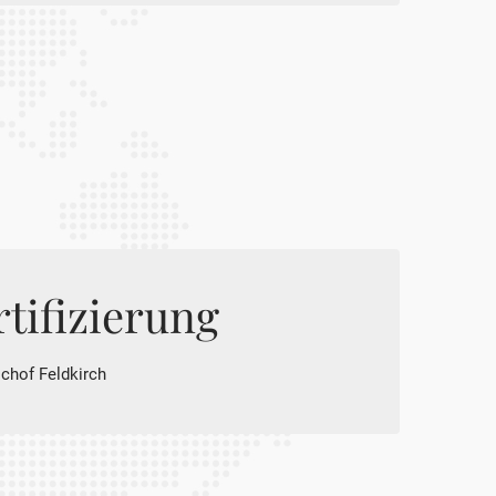
tifizierung
schof Feldkirch